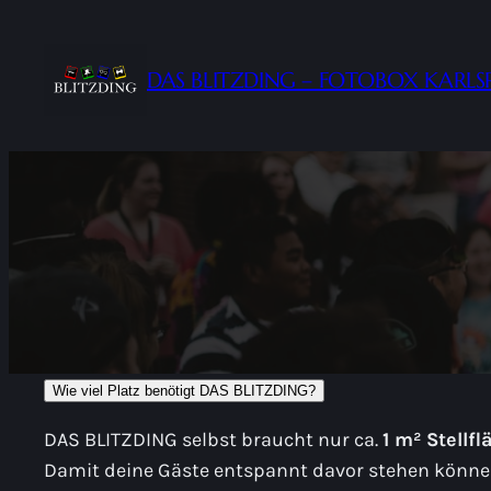
Zum
Inhalt
DAS BLITZDING – FOTOBOX KARL
springen
Wie viel Platz benötigt DAS BLITZDING?
DAS BLITZDING selbst braucht nur ca.
1 m² Stellfl
Damit deine Gäste entspannt davor stehen können