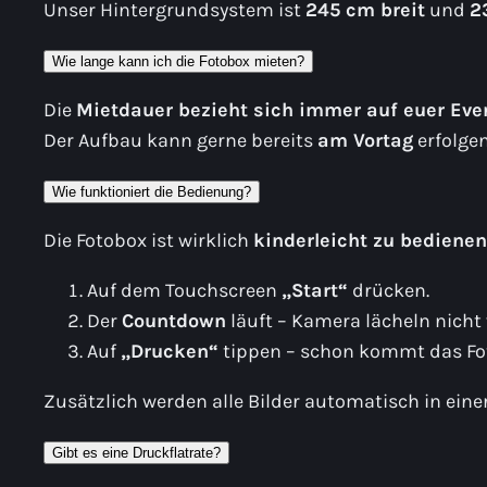
Unser Hintergrundsystem ist
245 cm breit
und
2
Wie lange kann ich die Fotobox mieten?
Die
Mietdauer bezieht sich immer auf euer Eve
Der Aufbau kann gerne bereits
am Vortag
erfolge
Wie funktioniert die Bedienung?
Die Fotobox ist wirklich
kinderleicht zu bedienen
Auf dem Touchscreen
„Start“
drücken.
Der
Countdown
läuft – Kamera lächeln nicht
Auf
„Drucken“
tippen – schon kommt das Fo
Zusätzlich werden alle Bilder automatisch in eine
Gibt es eine Druckflatrate?