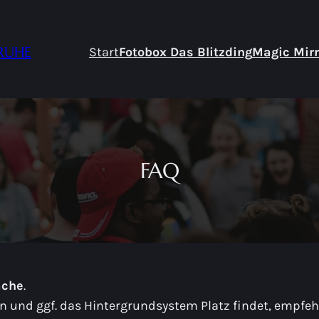
SRUHE
Start
Fotobox Das Blitzding
Magic Mirr
FAQ
äche
.
 und ggf. das Hintergrundsystem Platz findet, empfehl